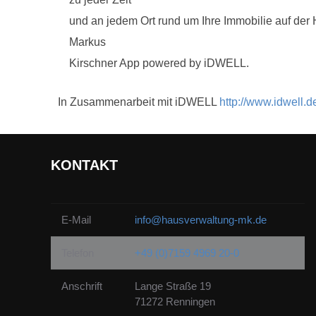
und an jedem Ort rund um Ihre Immobilie auf der
Markus
Kirschner App powered by iDWELL.
In Zusammenarbeit mit iDWELL
http://www.idwell.d
KONTAKT
E-Mail
info@hausverwaltung-mk.de
Telefon
+49 (0)7159 4969 20-0
Anschrift
Lange Straße 19
71272 Renningen